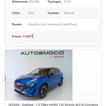
Kilómetros:
260.000
Tipología:
4 X 4
Color:
Gris
Cambio:
Manual
Donde:
BolaÃ±os de Calatrava (Ciudad Real)
€
Precio:
5.500
NISSAN - Qashqai - 1.3 158cv mHEV 12V Xtronic 4x2 N-Connecta