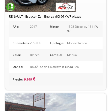
RENAULT - Espace - Zen Energy dCi 96 kW7 plazas
Año:
2017
Motor:
1598 Diesel cv 131 kW
97
Kilómetros:
299.000
Tipología:
Monovolumen
Color:
Blanco
Cambio:
Manual
Donde:
BolaÃ±os de Calatrava (Ciudad Real)
€
Precio:
9.999