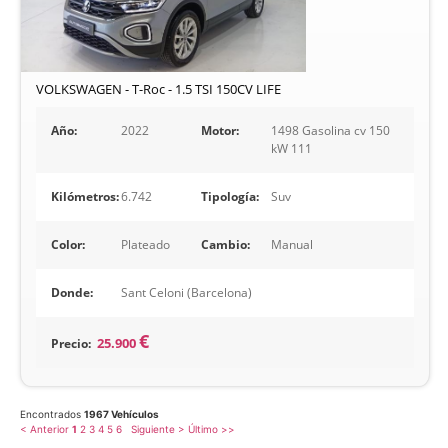
VOLKSWAGEN - T-Roc - 1.5 TSI 150CV LIFE
Año:
2022
Motor:
1498 Gasolina cv 150
kW 111
Kilómetros:
6.742
Tipología:
Suv
Color:
Plateado
Cambio:
Manual
Donde:
Sant Celoni (Barcelona)
€
Precio:
25.900
Encontrados
1967 Vehículos
< Anterior
1
2
3
4
5
6
Siguiente >
Último >>