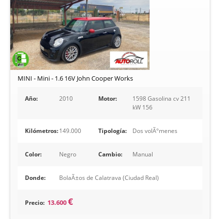
MINI - Mini - 1.6 16V John Cooper Works
Año:
2010
Motor:
1598 Gasolina cv 211
kW 156
Kilómetros:
149.000
Tipología:
Dos volÃºmenes
Color:
Negro
Cambio:
Manual
Donde:
BolaÃ±os de Calatrava (Ciudad Real)
€
Precio:
13.600