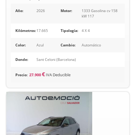
Año:
2026
Motor:
1333 Gasolina cv 158
kW 117
Kilómetros:
17.665
Tipología:
4 X 4
Color:
Azul
Cambio:
Automático
Donde:
Sant Celoni (Barcelona)
€
Precio:
27.900
IVA Deducible