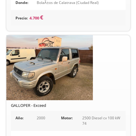
Donde:
BolaÃ±os de Calatrava (Ciudad Real)
€
Precio:
4.700
GALLOPER - Exceed
Año:
2000
Motor:
2500 Diesel cv 100 kW
74