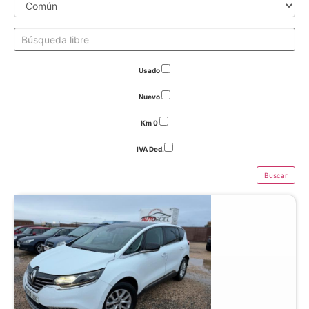
Usado
Nuevo
Km 0
IVA Ded.
Buscar