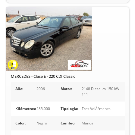
MERCEDES - Clase E - 220 CDI Classic
Año:
2006
Motor:
2148 Diesel cv 150 kW
111
Kilómetros:
285.000
Tipología:
Tres VolÃºmenes
Color:
Negro
Cambio:
Manual